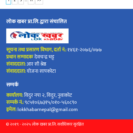
लोक खबर प्रा.लि. द्वारा संचालित
सूचना तथा प्रसारण विभाग, दर्ता नं.:
१४६१-२०७६/०७७
प्रधान सम्पादकः
देवचन्द्र भट्ट
संवाददाता:
आर सी श्रेष्ठ
संवाददाता:
योजना सापकोटा
सम्पर्क
कार्यालय:
विदुर नपा २, विदुर, नुवाकोट
सम्पर्क नं.:
९८५१०६७३१५/०१०-५६०८९०
इमेल:
lokkhabarnepal@gmail.com
© २०१९ - २०२५ लोक खबर प्रा.लि. सर्वाधिकार सुरक्षित