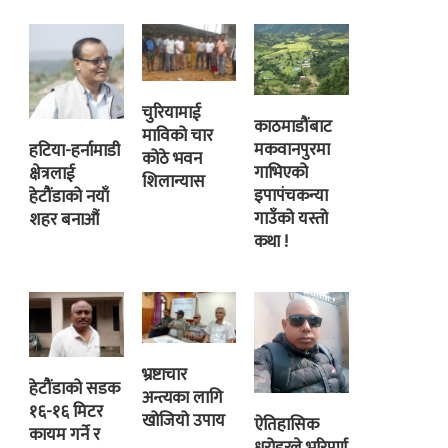
चुरियामाई
काठमाडौंबाट
माविको चार
मकवानपुरमा
हटिया-हर्नामाडी
कोठे भवन
गाभिएको
क्षेत्रलाई
शिलान्यास
इपापंचकन्या
हेटौंडाको नयाँ
गाउँको यस्तो
शहर बनाऔं
कथा !
भ्रष्टाचार
हेटौंडाको सडक
अन्त्यका लागि
१६-१६ मिटर
खोजियो उपाय
ऐतिहासिक
कायम गर्ने र
धरोहरले भरिपूर्ण