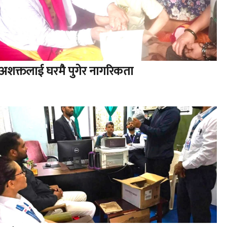
अशक्तलाई घरमै पुगेर नागरिकता