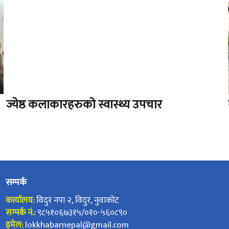
ज्येष्ठ कलाकारहरुको स्वास्थ्य उपचार
सम्पर्क
कार्यालय:
विदुर नपा २, विदुर, नुवाकोट
सम्पर्क नं.:
९८५१०६७३१५/०१०-५६०८९०
इमेल:
lokkhabarnepal@gmail.com