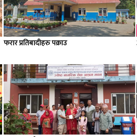
फरार प्रतिबादीहरु पक्राउ