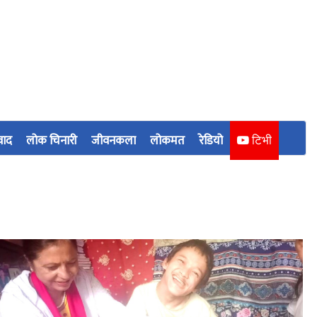
वाद
लोक चिनारी
जीवनकला
लोकमत
रेडियो
टिभी