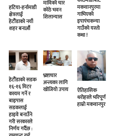
काठमाडौंबाट
माविको चार
मकवानपुरमा
हटिया-हर्नामाडी
कोठे भवन
गाभिएको
क्षेत्रलाई
शिलान्यास
इपापंचकन्या
हेटौंडाको नयाँ
गाउँको यस्तो
शहर बनाऔं
कथा !
भ्रष्टाचार
हेटौंडाको सडक
अन्त्यका लागि
१६-१६ मिटर
खोजियो उपाय
ऐतिहासिक
कायम गर्ने र
धरोहरले भरिपूर्ण
बाइपास
हाम्रो मकवानपुर
सडकलाई
हाइवे बनाउँने
गरी सरकारले
निर्णय गर्दैछ :
रामचन्द्र राई