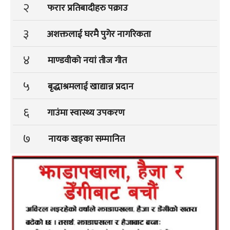
२
फरार प्रतिबादीहरु पक्राउ
३
अशक्तलाई घरमै पुगेर नागरिकता
४
माण्डवीको नयां तीज गीत
५
बृद्धाश्रमलाई खाद्यान्न प्रदान
६
गाउंमा स्वास्थ्य उपकरण
७
नायक खड्का सम्मानित