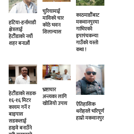
चुरियामाई
काठमाडौंबाट
माविको चार
मकवानपुरमा
हटिया-हर्नामाडी
कोठे भवन
गाभिएको
क्षेत्रलाई
शिलान्यास
इपापंचकन्या
हेटौंडाको नयाँ
गाउँको यस्तो
शहर बनाऔं
कथा !
भ्रष्टाचार
हेटौंडाको सडक
अन्त्यका लागि
१६-१६ मिटर
खोजियो उपाय
ऐतिहासिक
कायम गर्ने र
धरोहरले भरिपूर्ण
बाइपास
हाम्रो मकवानपुर
सडकलाई
हाइवे बनाउँने