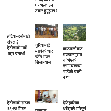
घर भत्काउन
तयार हुनुहुन्छ ?
हटिया-हर्नामाडी
क्षेत्रलाई
चुरियामाई
हेटौंडाको नयाँ
काठमाडौंबाट
माविको चार
शहर बनाऔं
मकवानपुरमा
कोठे भवन
गाभिएको
शिलान्यास
इपापंचकन्या
गाउँको यस्तो
कथा !
हेटौंडाको सडक
ऐतिहासिक
१६-१६ मिटर
धरोहरले भरिपूर्ण
भ्रष्टाचार