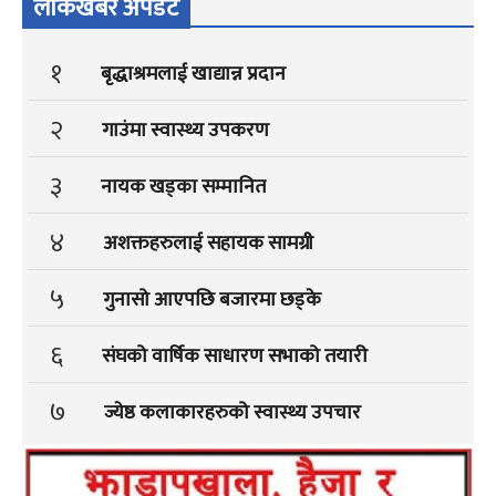
लोकखबर अपडेट
१
बृद्धाश्रमलाई खाद्यान्न प्रदान
२
गाउंमा स्वास्थ्य उपकरण
३
नायक खड्का सम्मानित
४
अशक्तहरुलाई सहायक सामग्री
५
गुनासो आएपछि बजारमा छड्के
६
संघको वार्षिक साधारण सभाको तयारी
७
ज्येष्ठ कलाकारहरुको स्वास्थ्य उपचार