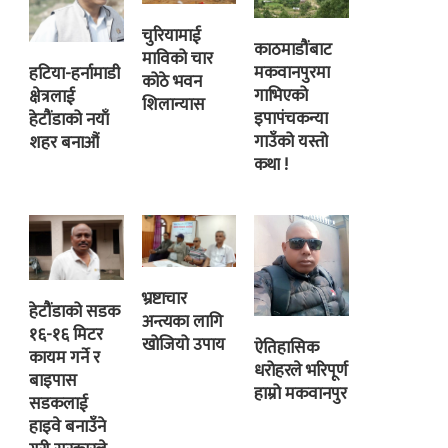
चुरियामाई
काठमाडौंबाट
माविको चार
मकवानपुरमा
हटिया-हर्नामाडी
कोठे भवन
गाभिएको
क्षेत्रलाई
शिलान्यास
इपापंचकन्या
हेटौंडाको नयाँ
गाउँको यस्तो
शहर बनाऔं
कथा !
भ्रष्टाचार
हेटौंडाको सडक
अन्त्यका लागि
१६-१६ मिटर
खोजियो उपाय
ऐतिहासिक
कायम गर्ने र
धरोहरले भरिपूर्ण
बाइपास
हाम्रो मकवानपुर
सडकलाई
हाइवे बनाउँने