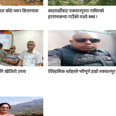
चार कोठे भवन शिलान्यास
काठमाडौंबाट मकवानपुरमा गाभिएको
इपापंचकन्या गाउँको यस्तो कथा !
 लागि खोजियो उपाय
ऐतिहासिक धरोहरले भरिपूर्ण हाम्रो मकवानपुर