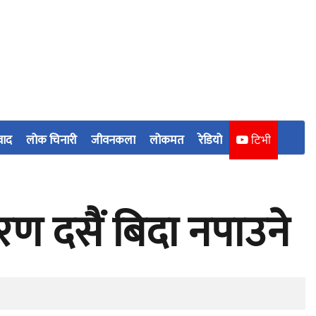
वाद
लोक चिनारी
जीवनकला
लोकमत
रेडियो
टिभी
ारण दसैं बिदा नपाउने