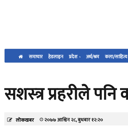
समाचार
हेडलाइन
प्रदेश
अर्थ/श्रम
कला/साहित्य
सशस्‍त्र प्रहरीले पन
२०७७ आश्विन २८, बुधबार १२:२०
लोकखबर