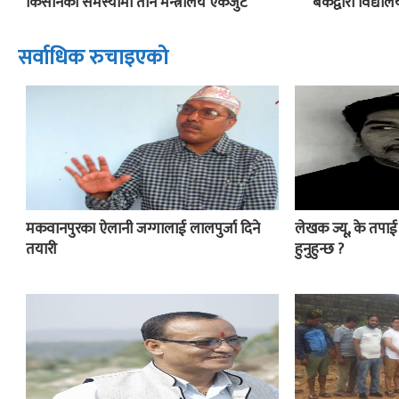
किसानका समस्यामा तीन मन्त्रालय एकजुट
बैंकद्वारा विद्य
सर्वाधिक रुचाइएको
मकवानपुरका ऐलानी जग्गालाई लालपुर्जा दिने
लेखक ज्यू, के तपा
तयारी
हुनुहुन्छ ?