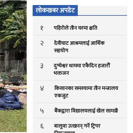
लोकखबर अपडेट
१
पहिरोले तीन घरमा क्षति
२
देवीघाट आश्रमलाई आर्थिक
सहयोग
३
दुप्चेश्वर धाममा एकैदिन हजारौं
भक्तजन
४
किसानका समस्यामा तीन मन्त्रालय
एकजुट
५
बैंकद्वारा विद्यालयलाई खेल सामग्री
६
बालुवा उत्खनन् गर्ने ट्रिपर