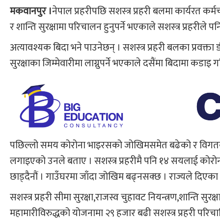
मकवानपुर ।
नेपाल प्रहरीपछि सशस्‍त्र प्रहरी बलमा कार्यरत क
र शान्ति सुरक्षामा परिचालन हुनुपर्ने भएकाले सशस्‍त्र प्रहरीले प
अत्यावश्यक बिदा भने पाउनेछन् । सशस्‍त्र प्रहरी बलका प्रवक्ता
सुरक्षाका जिम्मेवारीमा लाग्नुपर्ने भएकाले दसैंमा बिदामा कडाइ
पछिल्लो समय कोरोना भाइरसको जोखिमसमेत बढेको र विगतको
लगाइएको उनले बताए । सशस्‍त्र प्रहरीमै पनि १४ सयलाई कोरो
छाड्दैनौं । गाउँघरमा जाँदा जोखिम बढ्नसक्छ । राज्यले दिएका जिम
सशस्‍त्र प्रहरी सीमा सुरक्षा,राजस्व चुहावट नियन्त्रण,शान्त
महामारीविरुद्धको योजनामा २९ हजार बढी सशस्‍त्र प्रहरी परिचाल