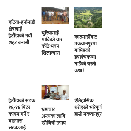
हटिया-हर्नामाडी
क्षेत्रलाई
चुरियामाई
हेटौंडाको नयाँ
काठमाडौंबाट
माविको चार
शहर बनाऔं
मकवानपुरमा
कोठे भवन
गाभिएको
शिलान्यास
इपापंचकन्या
गाउँको यस्तो
कथा !
हेटौंडाको सडक
ऐतिहासिक
१६-१६ मिटर
धरोहरले भरिपूर्ण
भ्रष्टाचार
कायम गर्ने र
हाम्रो मकवानपुर
अन्त्यका लागि
बाइपास
खोजियो उपाय
सडकलाई