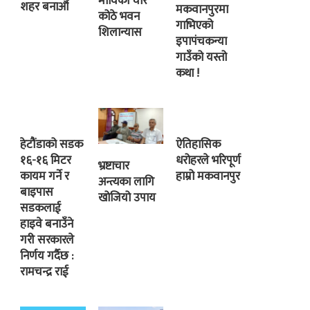
माविको चार
शहर बनाऔं
मकवानपुरमा
कोठे भवन
गाभिएको
शिलान्यास
इपापंचकन्या
गाउँको यस्तो
कथा !
हेटौंडाको सडक
ऐतिहासिक
१६-१६ मिटर
धरोहरले भरिपूर्ण
भ्रष्टाचार
कायम गर्ने र
हाम्रो मकवानपुर
अन्त्यका लागि
बाइपास
खोजियो उपाय
सडकलाई
हाइवे बनाउँने
गरी सरकारले
निर्णय गर्दैछ :
रामचन्द्र राई