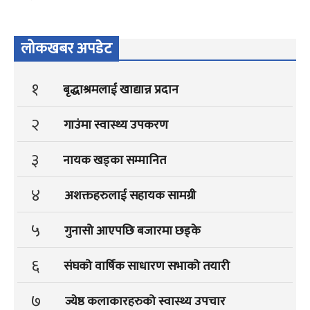
लोकखबर अपडेट
१
बृद्धाश्रमलाई खाद्यान्न प्रदान
२
गाउंमा स्वास्थ्य उपकरण
३
नायक खड्का सम्मानित
४
अशक्तहरुलाई सहायक सामग्री
५
गुनासो आएपछि बजारमा छड्के
६
संघको वार्षिक साधारण सभाको तयारी
७
ज्येष्ठ कलाकारहरुको स्वास्थ्य उपचार