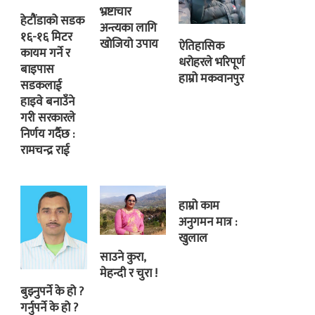
भ्रष्टाचार
हेटौंडाको सडक
अन्त्यका लागि
१६-१६ मिटर
खोजियो उपाय
ऐतिहासिक
कायम गर्ने र
धरोहरले भरिपूर्ण
बाइपास
हाम्रो मकवानपुर
सडकलाई
हाइवे बनाउँने
गरी सरकारले
निर्णय गर्दैछ :
रामचन्द्र राई
हाम्रो काम
अनुगमन मात्र :
खुलाल
साउने कुरा,
मेहन्दी र चुरा !
बुझ्नुपर्ने के हो ?
गर्नुपर्ने के हो ?