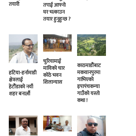
तयारी
तपाई आफ्नो
घर भत्काउन
तयार हुनुहुन्छ ?
चुरियामाई
काठमाडौंबाट
माविको चार
मकवानपुरमा
हटिया-हर्नामाडी
कोठे भवन
गाभिएको
क्षेत्रलाई
शिलान्यास
इपापंचकन्या
हेटौंडाको नयाँ
गाउँको यस्तो
शहर बनाऔं
कथा !