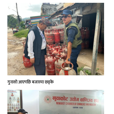
गुनासो आएपछि बजारमा छड्के