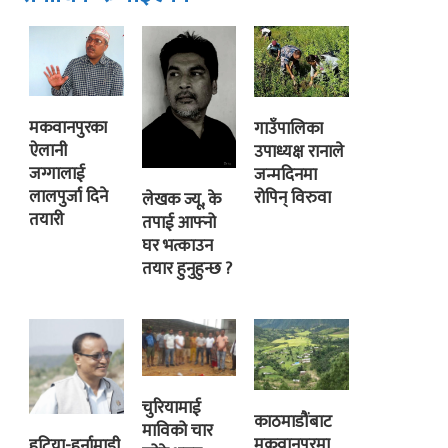
मकवानपुरका
गाउँपालिका
ऐलानी
उपाध्यक्ष रानाले
जग्गालाई
जन्मदिनमा
लालपुर्जा दिने
रोपिन् विरुवा
लेखक ज्यू, के
तयारी
तपाई आफ्नो
घर भत्काउन
तयार हुनुहुन्छ ?
चुरियामाई
काठमाडौंबाट
माविको चार
मकवानपुरमा
हटिया-हर्नामाडी