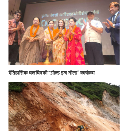
ऐतिहासिक चलचित्रको “ओल्ड इज गोल्ड” कार्यक्रम