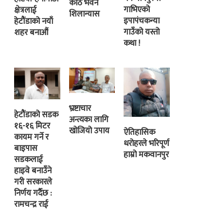
कोठे भवन
गाभिएको
क्षेत्रलाई
शिलान्यास
इपापंचकन्या
हेटौंडाको नयाँ
गाउँको यस्तो
शहर बनाऔं
कथा !
भ्रष्टाचार
हेटौंडाको सडक
अन्त्यका लागि
१६-१६ मिटर
खोजियो उपाय
ऐतिहासिक
कायम गर्ने र
धरोहरले भरिपूर्ण
बाइपास
हाम्रो मकवानपुर
सडकलाई
हाइवे बनाउँने
गरी सरकारले
निर्णय गर्दैछ :
रामचन्द्र राई