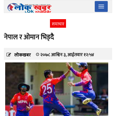
Toggle
navigatio
समाचार
नेपाल र ओमान भिड्दै
२०७८ आश्विन ३, आईतवार १२:५४
लोकखबर