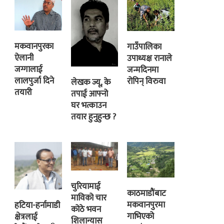
मकवानपुरका
गाउँपालिका
ऐलानी
उपाध्यक्ष रानाले
जग्गालाई
जन्मदिनमा
लालपुर्जा दिने
रोपिन् विरुवा
लेखक ज्यू, के
तयारी
तपाई आफ्नो
घर भत्काउन
तयार हुनुहुन्छ ?
चुरियामाई
काठमाडौंबाट
माविको चार
मकवानपुरमा
हटिया-हर्नामाडी
कोठे भवन
गाभिएको
क्षेत्रलाई
शिलान्यास