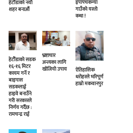
इपापंचकन्या
हेटौंडाको नयाँ
गाउँको यस्तो
शहर बनाऔं
कथा !
भ्रष्टाचार
हेटौंडाको सडक
अन्त्यका लागि
१६-१६ मिटर
खोजियो उपाय
ऐतिहासिक
कायम गर्ने र
धरोहरले भरिपूर्ण
बाइपास
हाम्रो मकवानपुर
सडकलाई
हाइवे बनाउँने
गरी सरकारले
निर्णय गर्दैछ :
रामचन्द्र राई