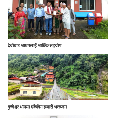
देवीघाट आश्रमलाई आर्थिक सहयोग
दुप्चेश्वर धाममा एकैदिन हजारौं भक्तजन