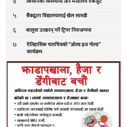
४
किसानका समस्यामा तीन मन्त्रालय एकजुट
५
बैंकद्वारा विद्यालयलाई खेल सामग्री
६
बालुवा उत्खनन् गर्ने ट्रिपर नियन्त्रणमा
७
ऐतिहासिक चलचित्रको “ओल्ड इज गोल्ड”
कार्यक्रम