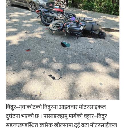
विदुर
–नुवाकोटको विदुरमा आइतवार मोटरसाइकल
दुर्घटना भएको छ । पासाङल्हामु मार्गको वट्टार–विदुर
सडकखण्डस्थित ब्यारेक खोल्सामा दुई वटा मोटरसाईकल