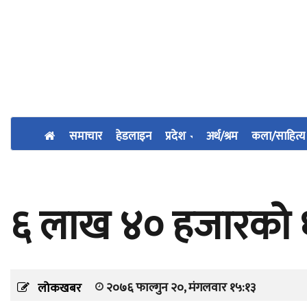
समाचार
हेडलाइन
प्रदेश
अर्थ/श्रम
कला/साहित्य
६ लाख ४० हजारको 
२०७६ फाल्गुन २०, मंगलवार १५:१३
लोकखबर