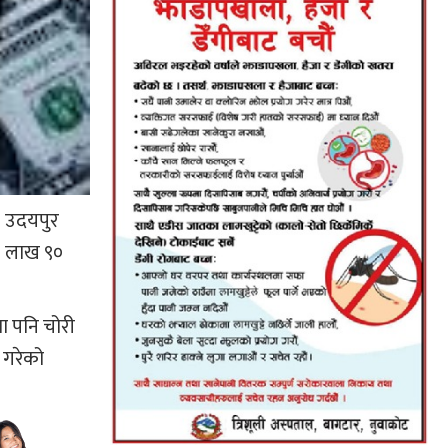
। उदयपुर
४ लाख ९०
ा पनि चोरी
 गरेको