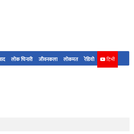
वाद
लोक चिनारी
जीवनकला
लोकमत
रेडियो
टिभी