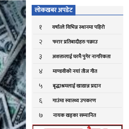
लोकखबर अपडेट
१
वर्षात्ले विभिन्न स्थानमा पहिरो
२
फरार प्रतिबादीहरु पक्राउ
३
अशक्तलाई घरमै पुगेर नागरिकता
४
माण्डवीको नयां तीज गीत
५
बृद्धाश्रमलाई खाद्यान्न प्रदान
६
गाउंमा स्वास्थ्य उपकरण
७
नायक खड्का सम्मानित