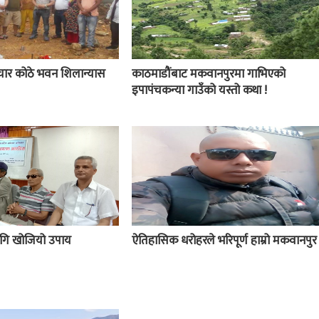
चार कोठे भवन शिलान्यास
काठमाडौंबाट मकवानपुरमा गाभिएको
इपापंचकन्या गाउँको यस्तो कथा !
 लागि खोजियो उपाय
ऐतिहासिक धरोहरले भरिपूर्ण हाम्रो मकवानपुर