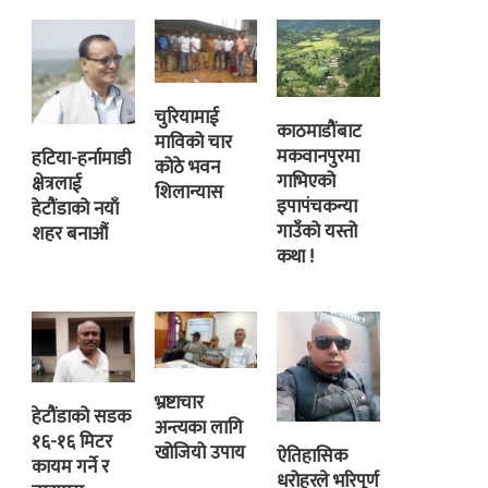
चुरियामाई
काठमाडौंबाट
माविको चार
मकवानपुरमा
हटिया-हर्नामाडी
कोठे भवन
गाभिएको
क्षेत्रलाई
शिलान्यास
इपापंचकन्या
हेटौंडाको नयाँ
गाउँको यस्तो
शहर बनाऔं
कथा !
भ्रष्टाचार
हेटौंडाको सडक
अन्त्यका लागि
१६-१६ मिटर
खोजियो उपाय
ऐतिहासिक
कायम गर्ने र
धरोहरले भरिपूर्ण