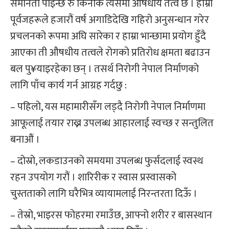
समानता पाइन्छ रु किनकि त्यसमा औषधीय तत्व छ । हाम्रा
पूर्वजहरूले हजारौं वर्ष अगाडिदेखि गहिरो अनुसन्धान गरेर
प्रचलनको रूपमा अघि सारेका र हाम्रा भान्छामा प्रयोग हुँदै
आएका ती औषधीय तत्वले रोगको प्रतिरोध क्षमता बढाउन
बल पु¥याइरहेका छन् । तसर्थ निरोगी नेपाल निर्माणको
लागि पाँच कार्य गर्न आग्रह गर्दछु :
– पहिलो, यस महामारीसँग लड्दै निरोगी नेपाल निर्माणमा
आफूलाई तयार राख्न उपलब्ध आहारलाई स्वच्छ र सन्तुलित
बनाऔं ।
– दोस्रो, लकडाउनको समयमा उपलब्ध फुर्सदलाई स्वस्थ
रहन उपयोग गरौं । शारिरीक र स्वास प्रस्वासको
चुस्तताको लागि घरैभित्र व्यायामलाई निरन्तरता दिऊँ ।
– तेस्रो, भाइरस फोहरमा रमाउँछ, आफ्नो शरीर र बासस्थान