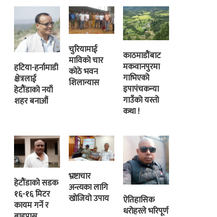
चुरियामाई
काठमाडौंबाट
माविको चार
मकवानपुरमा
हटिया-हर्नामाडी
कोठे भवन
गाभिएको
क्षेत्रलाई
शिलान्यास
इपापंचकन्या
हेटौंडाको नयाँ
गाउँको यस्तो
शहर बनाऔं
कथा !
भ्रष्टाचार
हेटौंडाको सडक
अन्त्यका लागि
१६-१६ मिटर
खोजियो उपाय
ऐतिहासिक
कायम गर्ने र
धरोहरले भरिपूर्ण
बाइपास