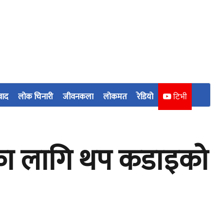
वाद
लोक चिनारी
जीवनकला
लोकमत
रेडियो
टिभी
्रणका लागि थप कडाइको