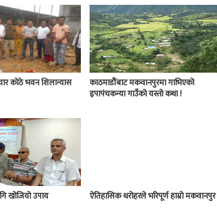
चार कोठे भवन शिलान्यास
काठमाडौंबाट मकवानपुरमा गाभिएको
इपापंचकन्या गाउँको यस्तो कथा !
 लागि खोजियो उपाय
ऐतिहासिक धरोहरले भरिपूर्ण हाम्रो मकवानपुर