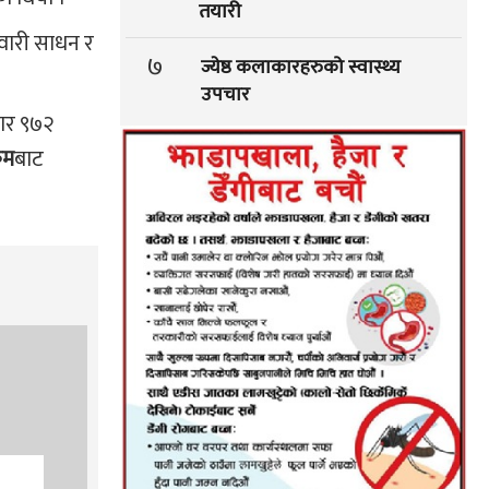
तयारी
वारी साधन र
७
ज्येष्ठ कलाकारहरुको स्वास्थ्य
उपचार
जार ९७२
कम
बाट