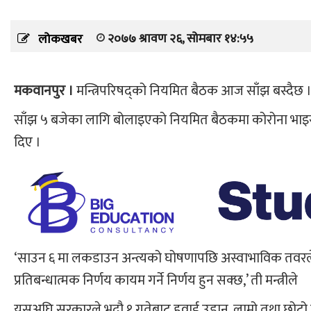
२०७७ श्रावण २६, सोमबार १४:५५
लोकखबर
मकवानपुर ।
मन्त्रिपरिषद्को नियमित बैठक आज साँझ बस्दैछ 
साँझ ५ बजेका लागि बोलाइएको नियमित बैठकमा कोरोना भाइरस नि
दिए ।
‘साउन ६ मा लकडाउन अन्त्यको घोषणापछि अस्वाभाविक तवरले
प्रतिबन्धात्मक निर्णय कायम गर्ने निर्णय हुन सक्छ,’ ती मन्त्रीले
यसअघि सरकारले भदौ १ गतेबाट हवाई उडान, लामो तथा छोटो दूर