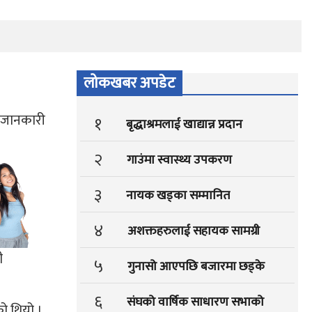
लोकखबर अपडेट
े जानकारी
१
बृद्धाश्रमलाई खाद्यान्न प्रदान
२
गाउंमा स्वास्थ्य उपकरण
३
नायक खड्का सम्मानित
४
अशक्तहरुलाई सहायक सामग्री
ी
५
गुनासो आएपछि बजारमा छड्के
६
संघको वार्षिक साधारण सभाको
ो थियो ।