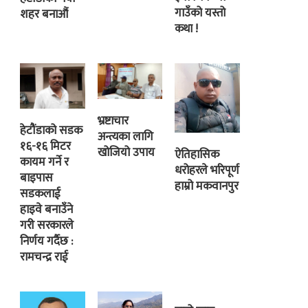
गाउँको यस्तो
शहर बनाऔं
कथा !
भ्रष्टाचार
हेटौंडाको सडक
अन्त्यका लागि
१६-१६ मिटर
खोजियो उपाय
ऐतिहासिक
कायम गर्ने र
धरोहरले भरिपूर्ण
बाइपास
हाम्रो मकवानपुर
सडकलाई
हाइवे बनाउँने
गरी सरकारले
निर्णय गर्दैछ :
रामचन्द्र राई