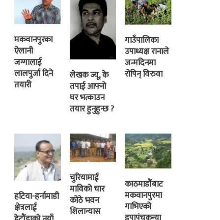
मकवानपुरका
गाउँपालिका
ऐलानी
उपाध्यक्ष रानाले
जग्गालाई
जन्मदिनमा
लालपुर्जा दिने
रोपिन् विरुवा
लेखक ज्यू, के
तयारी
तपाई आफ्नो
घर भत्काउन
तयार हुनुहुन्छ ?
चुरियामाई
काठमाडौंबाट
माविको चार
मकवानपुरमा
हटिया-हर्नामाडी
कोठे भवन
गाभिएको
क्षेत्रलाई
शिलान्यास
इपापंचकन्या
हेटौंडाको नयाँ