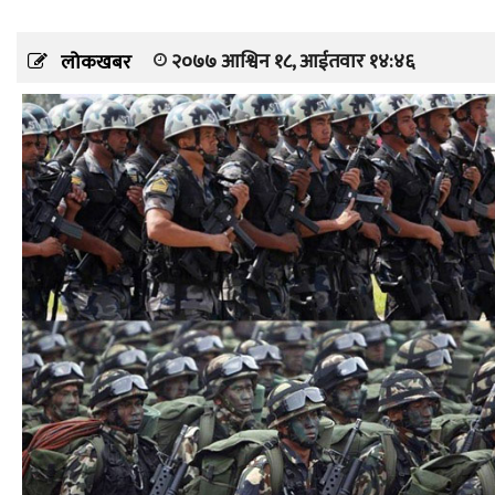
२०७७ आश्विन १८, आईतवार १४:४६
लोकखबर