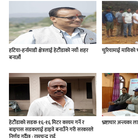
हटिया-हर्नामाडी क्षेत्रलाई हेटौंडाको नयाँ शहर
चुरियामाई माविको 
बनाऔं
हेटौंडाको सडक १६-१६ मिटर कायम गर्ने र
भ्रष्टाचार अन्त्यका
बाइपास सडकलाई हाइवे बनाउँने गरी सरकारले
निर्णय गर्दैछ : रामचन्द्र राई