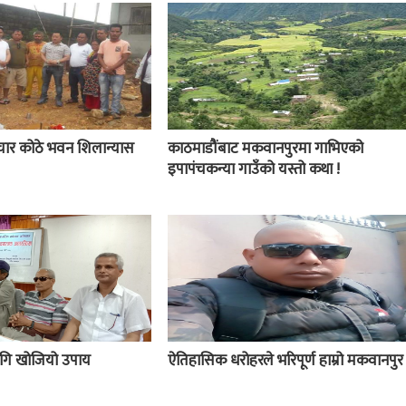
चार कोठे भवन शिलान्यास
काठमाडौंबाट मकवानपुरमा गाभिएको
इपापंचकन्या गाउँको यस्तो कथा !
 लागि खोजियो उपाय
ऐतिहासिक धरोहरले भरिपूर्ण हाम्रो मकवानपुर