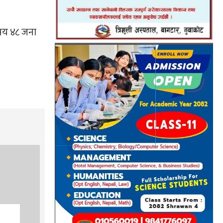
 सय ४८ जना