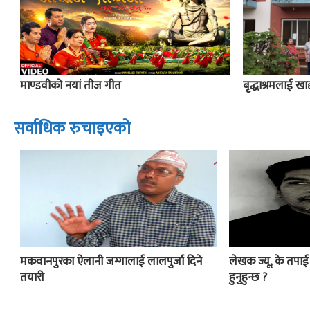
माण्डवीको नयां तीज गीत
बृद्धाश्रमलाई खाद्य
सर्वाधिक रुचाइएको
मकवानपुरका ऐलानी जग्गालाई लालपुर्जा दिने
लेखक ज्यू, के तपा
तयारी
हुनुहुन्छ ?