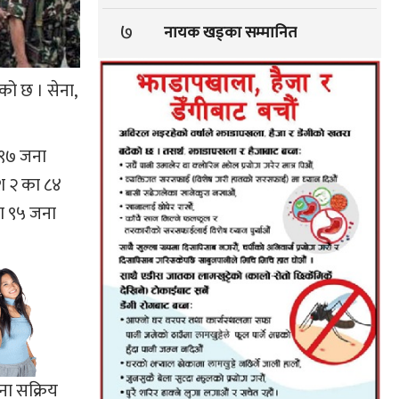
७
नायक खड्का सम्मानित
को छ । सेना,
य ९७ जना
ेश २ का ८४
का ९५ जना
ना सक्रिय