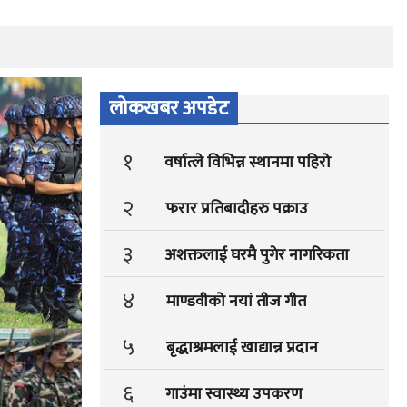
लोकखबर अपडेट
१
वर्षात्ले विभिन्न स्थानमा पहिरो
२
फरार प्रतिबादीहरु पक्राउ
३
अशक्तलाई घरमै पुगेर नागरिकता
४
माण्डवीको नयां तीज गीत
५
बृद्धाश्रमलाई खाद्यान्न प्रदान
६
गाउंमा स्वास्थ्य उपकरण