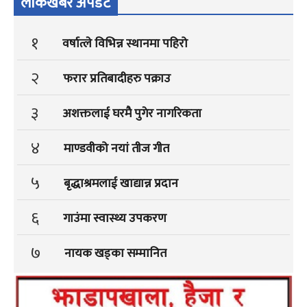
लोकखबर अपडेट
१
वर्षात्ले विभिन्न स्थानमा पहिरो
२
फरार प्रतिबादीहरु पक्राउ
३
अशक्तलाई घरमै पुगेर नागरिकता
४
माण्डवीको नयां तीज गीत
५
बृद्धाश्रमलाई खाद्यान्न प्रदान
६
गाउंमा स्वास्थ्य उपकरण
७
नायक खड्का सम्मानित