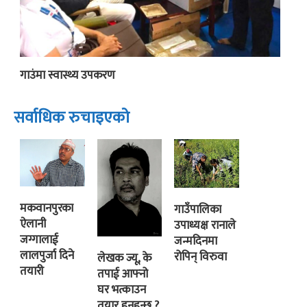
गाउंमा स्वास्थ्य उपकरण
सर्वाधिक रुचाइएको
मकवानपुरका
गाउँपालिका
ऐलानी
उपाध्यक्ष रानाले
जग्गालाई
जन्मदिनमा
लालपुर्जा दिने
रोपिन् विरुवा
लेखक ज्यू, के
तयारी
तपाई आफ्नो
घर भत्काउन
तयार हुनुहुन्छ ?