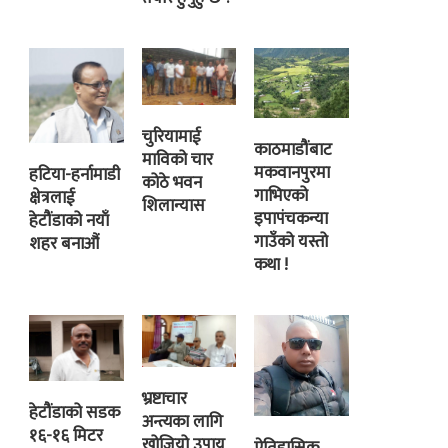
चुरियामाई
काठमाडौंबाट
माविको चार
मकवानपुरमा
हटिया-हर्नामाडी
कोठे भवन
गाभिएको
क्षेत्रलाई
शिलान्यास
इपापंचकन्या
हेटौंडाको नयाँ
गाउँको यस्तो
शहर बनाऔं
कथा !
भ्रष्टाचार
हेटौंडाको सडक
अन्त्यका लागि
१६-१६ मिटर
खोजियो उपाय