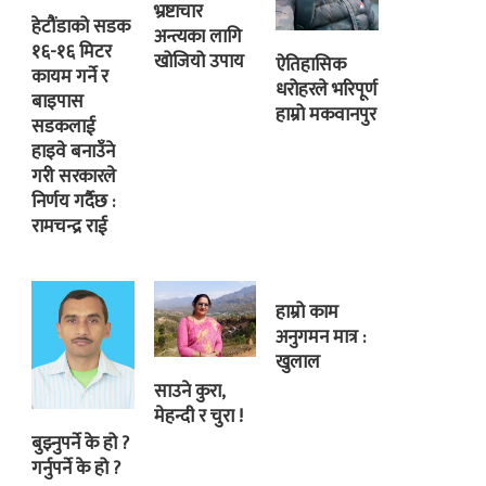
भ्रष्टाचार
हेटौंडाको सडक
अन्त्यका लागि
१६-१६ मिटर
खोजियो उपाय
ऐतिहासिक
कायम गर्ने र
धरोहरले भरिपूर्ण
बाइपास
हाम्रो मकवानपुर
सडकलाई
हाइवे बनाउँने
गरी सरकारले
निर्णय गर्दैछ :
रामचन्द्र राई
हाम्रो काम
अनुगमन मात्र :
खुलाल
साउने कुरा,
मेहन्दी र चुरा !
बुझ्नुपर्ने के हो ?
गर्नुपर्ने के हो ?