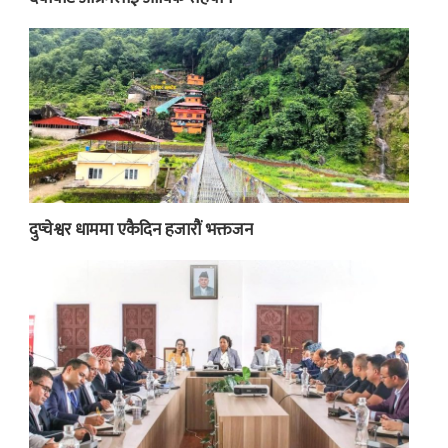
दुप्चेश्वर धाममा एकैदिन हजारौं भक्तजन