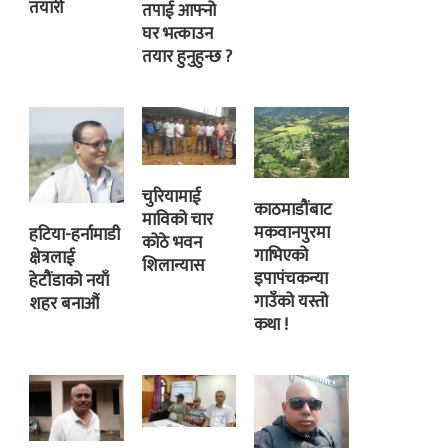
तयारी
तपाई आफ्नो
घर भत्काउन
तयार हुनुहुन्छ ?
चुरियामाई
काठमाडौंबाट
माविको चार
मकवानपुरमा
हटिया-हर्नामाडी
कोठे भवन
गाभिएको
क्षेत्रलाई
शिलान्यास
इपापंचकन्या
हेटौंडाको नयाँ
गाउँको यस्तो
शहर बनाऔं
कथा !