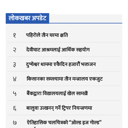
लोकखबर अपडेट
१
पहिरोले तीन घरमा क्षति
२
देवीघाट आश्रमलाई आर्थिक सहयोग
३
दुप्चेश्वर धाममा एकैदिन हजारौं भक्तजन
४
किसानका समस्यामा तीन मन्त्रालय एकजुट
५
बैंकद्वारा विद्यालयलाई खेल सामग्री
६
बालुवा उत्खनन् गर्ने ट्रिपर नियन्त्रणमा
७
ऐतिहासिक चलचित्रको “ओल्ड इज गोल्ड”