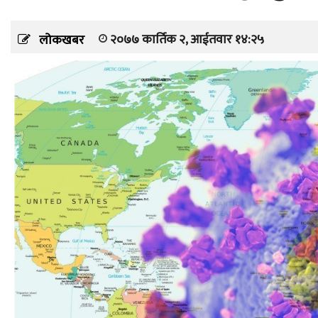
२०७७ कार्तिक २, आईतवार १४:२५
लोकखबर