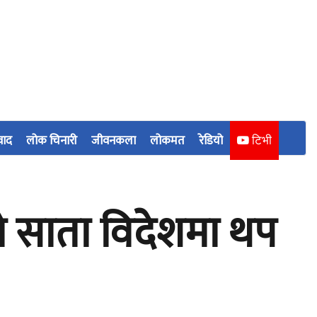
वाद
लोक चिनारी
जीवनकला
लोकमत
रेडियो
टिभी
यो साता विदेशमा थप