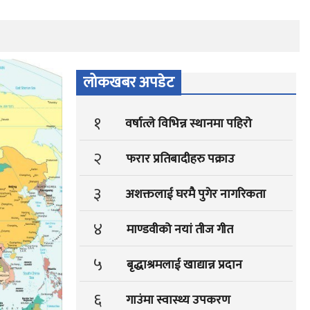
लोकखबर अपडेट
१
वर्षात्ले विभिन्न स्थानमा पहिरो
२
फरार प्रतिबादीहरु पक्राउ
३
अशक्तलाई घरमै पुगेर नागरिकता
४
माण्डवीको नयां तीज गीत
५
बृद्धाश्रमलाई खाद्यान्न प्रदान
६
गाउंमा स्वास्थ्य उपकरण