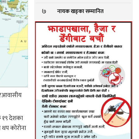
७
नायक खड्का सम्मानित
गैरआवासीय
क १९ देशका
मा थप कोरोना