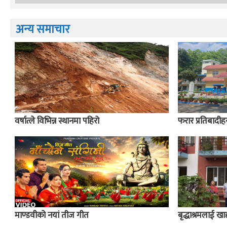
अन्य समाचार
वर्षात्ले विभिन्न स्थानमा पहिरो
फरार प्रतिबादीहर
माण्डवीको नयां तीज गीत
बृद्धाश्रमलाई खाद्य