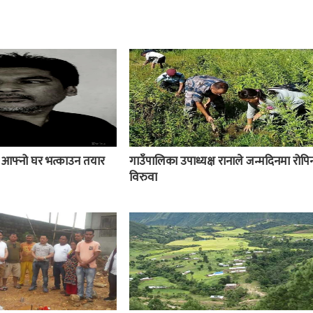
ई आफ्नो घर भत्काउन तयार
गाउँपालिका उपाध्यक्ष रानाले जन्मदिनमा रोपिन
विरुवा