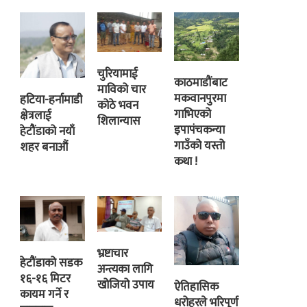
चुरियामाई
काठमाडौंबाट
माविको चार
मकवानपुरमा
हटिया-हर्नामाडी
कोठे भवन
गाभिएको
क्षेत्रलाई
शिलान्यास
इपापंचकन्या
हेटौंडाको नयाँ
गाउँको यस्तो
शहर बनाऔं
कथा !
भ्रष्टाचार
हेटौंडाको सडक
अन्त्यका लागि
१६-१६ मिटर
खोजियो उपाय
ऐतिहासिक
कायम गर्ने र
धरोहरले भरिपूर्ण