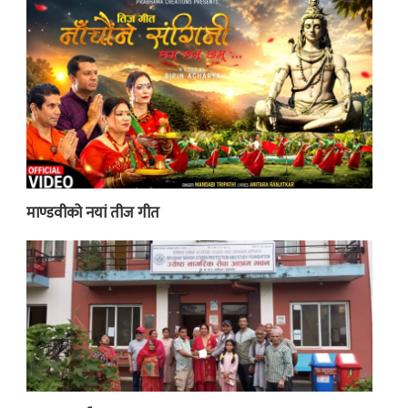
माण्डवीको नयां तीज गीत