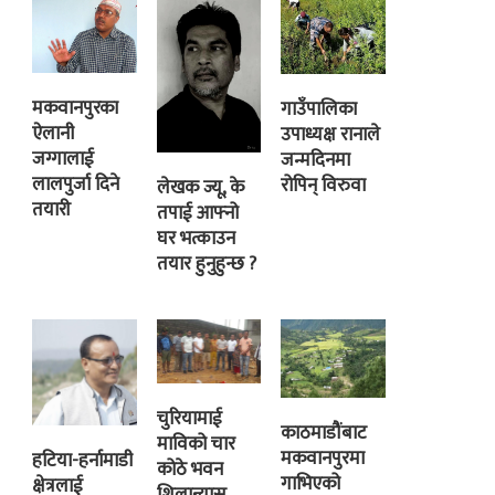
मकवानपुरका
गाउँपालिका
ऐलानी
उपाध्यक्ष रानाले
जग्गालाई
जन्मदिनमा
लालपुर्जा दिने
रोपिन् विरुवा
लेखक ज्यू, के
तयारी
तपाई आफ्नो
घर भत्काउन
तयार हुनुहुन्छ ?
चुरियामाई
काठमाडौंबाट
माविको चार
मकवानपुरमा
हटिया-हर्नामाडी
कोठे भवन
गाभिएको
क्षेत्रलाई
शिलान्यास