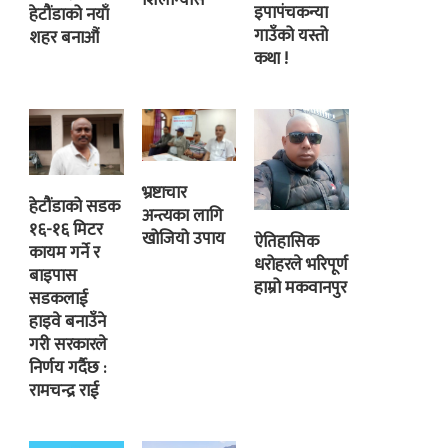
इपापंचकन्या
हेटौंडाको नयाँ
गाउँको यस्तो
शहर बनाऔं
कथा !
भ्रष्टाचार
हेटौंडाको सडक
अन्त्यका लागि
१६-१६ मिटर
खोजियो उपाय
ऐतिहासिक
कायम गर्ने र
धरोहरले भरिपूर्ण
बाइपास
हाम्रो मकवानपुर
सडकलाई
हाइवे बनाउँने
गरी सरकारले
निर्णय गर्दैछ :
रामचन्द्र राई