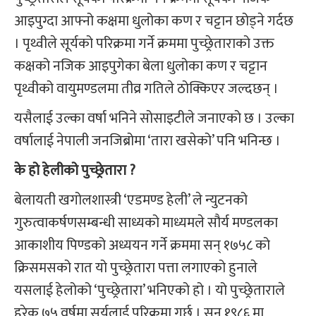
आइपुग्दा आफ्नो कक्षमा धुलोका कण र चट्टान छोड्ने गर्दछ
। पृथ्वीले सूर्यको परिक्रमा गर्ने क्रममा पुच्छ्रेताराको उक्त
कक्षको नजिक आइपुगेका बेला धुलोका कण र चट्टान
पृथ्वीको वायुमण्डलमा तीव्र गतिले ठोक्किएर जल्दछन् ।
यसैलाई उल्का वर्षा भनिने सोसाइटीले जनाएको छ । उल्का
वर्षालाई नेपाली जनजिब्रोमा ‘तारा खसेको’ पनि भनिन्छ ।
के हो हेलीको पुच्छ्रेतारा ?
बेलायती खगोलशास्त्री ‘एडमण्ड हेली’ ले न्युटनको
गुरुत्वाकर्षणसम्बन्धी साध्यको माध्यमले सौर्य मण्डलका
आकाशीय पिण्डको अध्ययन गर्ने क्रममा सन् १७५८ को
क्रिसमसको रात यो पुच्छ्रेतारा पत्ता लगाएको हुनाले
यसलाई हेलोको ‘पुच्छ्रेतारा’ भनिएको हो । यो पुच्छ्रेताराले
हरेक ७५ वर्षमा सूर्यलाई परिक्रमा गर्छ । सन् १९८६ मा