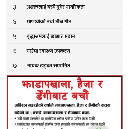
३
अशक्तलाई घरमै पुगेर नागरिकता
४
माण्डवीको नयां तीज गीत
५
बृद्धाश्रमलाई खाद्यान्न प्रदान
६
गाउंमा स्वास्थ्य उपकरण
७
नायक खड्का सम्मानित