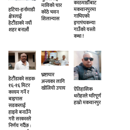
काठमाडौंबाट
माविको चार
मकवानपुरमा
हटिया-हर्नामाडी
कोठे भवन
गाभिएको
क्षेत्रलाई
शिलान्यास
इपापंचकन्या
हेटौंडाको नयाँ
गाउँको यस्तो
शहर बनाऔं
कथा !
भ्रष्टाचार
हेटौंडाको सडक
अन्त्यका लागि
१६-१६ मिटर
खोजियो उपाय
ऐतिहासिक
कायम गर्ने र
धरोहरले भरिपूर्ण
बाइपास
हाम्रो मकवानपुर
सडकलाई
हाइवे बनाउँने
गरी सरकारले
निर्णय गर्दैछ :