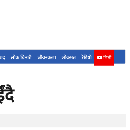
वाद
लोक चिनारी
जीवनकला
लोकमत
रेडियो
टिभी
दै