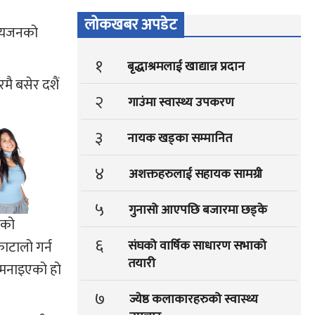
लोकखबर अपडेट
न्यजनको
१
बृद्धाश्रमलाई खाद्यान्न प्रदान
ै बसेर दशैं
२
गाउंमा स्वास्थ्य उपकरण
३
नायक खड्का सम्मानित
४
अशक्तहरुलाई सहायक सामग्री
५
गुनासो आएपछि बजारमा छड्के
ाको
६
संघको वार्षिक साधारण सभाको
ाटालो गर्न
तयारी
ं मनाइएको हो
७
ज्येष्ठ कलाकारहरुको स्वास्थ्य