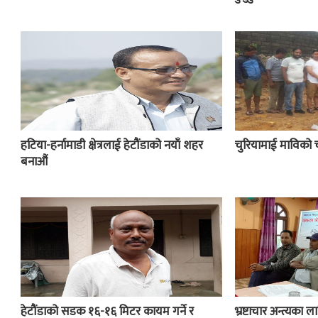
हटिया-हर्नामाडी क्षेत्रलाई हेटौंडाको नयाँ शहर
चुरियामाई माविको 
बनाऔं
हेटौंडाको सडक १६-१६ मिटर कायम गर्ने र
भ्रष्टाचार अन्त्यका