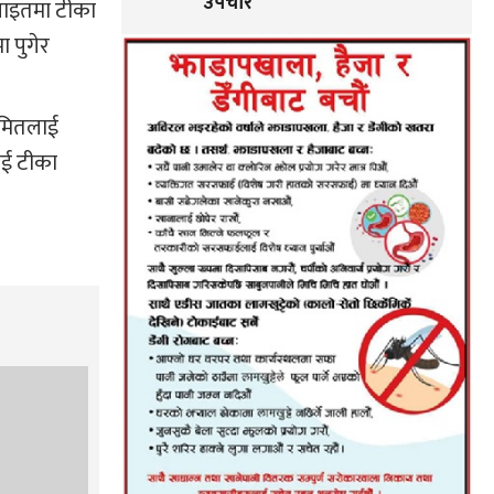
उपचार
भसाइतमा टीका
ा पुगेर
रमितलाई
ाई टीका