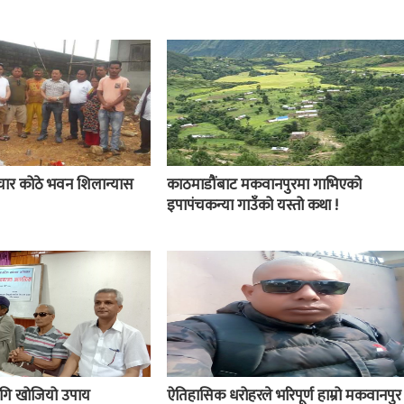
चार कोठे भवन शिलान्यास
काठमाडौंबाट मकवानपुरमा गाभिएको
इपापंचकन्या गाउँको यस्तो कथा !
 लागि खोजियो उपाय
ऐतिहासिक धरोहरले भरिपूर्ण हाम्रो मकवानपुर