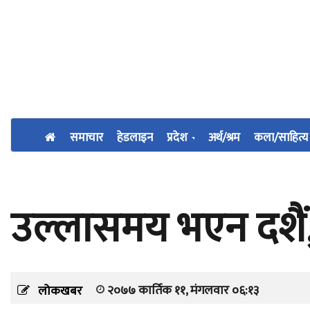
समाचार
हेडलाइन
प्रदेश
अर्थ/श्रम
कला/साहित्य
उल्लासमय भएन दशैं
२०७७ कार्तिक ११, मंगलवार ०६:१३
लोकखबर