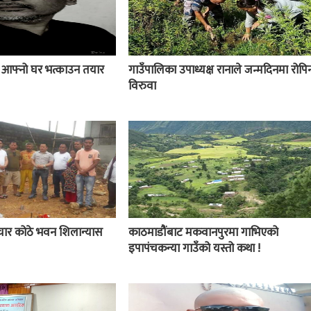
ई आफ्नो घर भत्काउन तयार
गाउँपालिका उपाध्यक्ष रानाले जन्मदिनमा रोपिन
विरुवा
चार कोठे भवन शिलान्यास
काठमाडौंबाट मकवानपुरमा गाभिएको
इपापंचकन्या गाउँको यस्तो कथा !