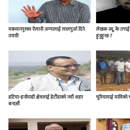
मकवानपुरका ऐलानी जग्गालाई लालपुर्जा दिने
लेखक ज्यू, के तपा
तयारी
हुनुहुन्छ ?
हटिया-हर्नामाडी क्षेत्रलाई हेटौंडाको नयाँ शहर
चुरियामाई माविको 
बनाऔं