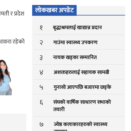
लोकखबर अपडेट
ती र प्रदेश
१
बृद्धाश्रमलाई खाद्यान्न प्रदान
्भावना रहेको
२
गाउंमा स्वास्थ्य उपकरण
३
नायक खड्का सम्मानित
४
अशक्तहरुलाई सहायक सामग्री
५
गुनासो आएपछि बजारमा छड्के
६
संघको वार्षिक साधारण सभाको
तयारी
७
ज्येष्ठ कलाकारहरुको स्वास्थ्य