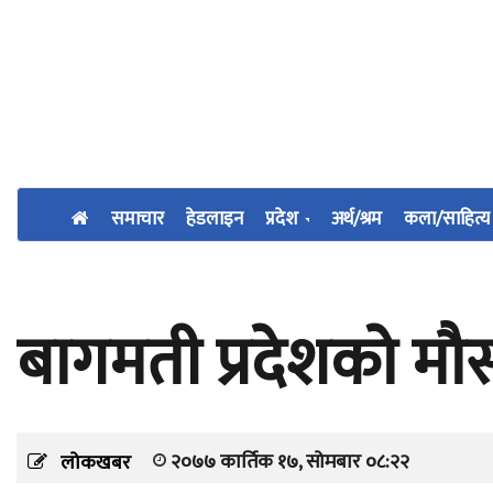
समाचार
हेडलाइन
प्रदेश
अर्थ/श्रम
कला/साहित्य
बागमती प्रदेशको 
२०७७ कार्तिक १७, सोमबार ०८:२२
लोकखबर