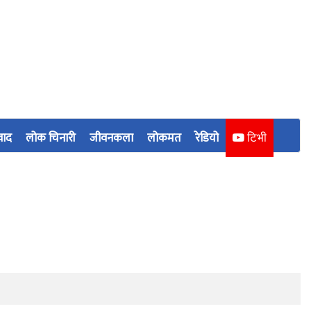
वाद
लोक चिनारी
जीवनकला
लोकमत
रेडियो
टिभी