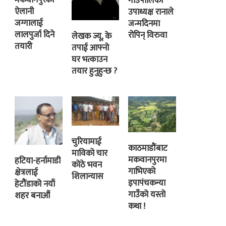
मकवानपुरका
गाउँपालिका
ऐलानी
उपाध्यक्ष रानाले
जग्गालाई
जन्मदिनमा
लालपुर्जा दिने
रोपिन् विरुवा
लेखक ज्यू, के
तयारी
तपाई आफ्नो
घर भत्काउन
तयार हुनुहुन्छ ?
चुरियामाई
काठमाडौंबाट
माविको चार
मकवानपुरमा
हटिया-हर्नामाडी
कोठे भवन
गाभिएको
क्षेत्रलाई
शिलान्यास
इपापंचकन्या
हेटौंडाको नयाँ
गाउँको यस्तो
शहर बनाऔं
कथा !