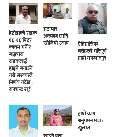
भ्रष्टाचार
हेटौंडाको सडक
अन्त्यका लागि
१६-१६ मिटर
खोजियो उपाय
ऐतिहासिक
कायम गर्ने र
धरोहरले भरिपूर्ण
बाइपास
हाम्रो मकवानपुर
सडकलाई
हाइवे बनाउँने
गरी सरकारले
निर्णय गर्दैछ :
रामचन्द्र राई
हाम्रो काम
अनुगमन मात्र :
खुलाल
साउने कुरा,