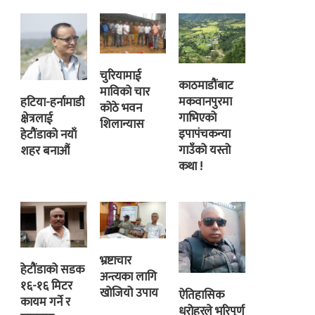
चुरियामाई
काठमाडौंबाट
माविको चार
मकवानपुरमा
हटिया-हर्नामाडी
कोठे भवन
गाभिएको
क्षेत्रलाई
शिलान्यास
इपापंचकन्या
हेटौंडाको नयाँ
गाउँको यस्तो
शहर बनाऔं
कथा !
भ्रष्टाचार
हेटौंडाको सडक
अन्त्यका लागि
१६-१६ मिटर
खोजियो उपाय
ऐतिहासिक
कायम गर्ने र
धरोहरले भरिपूर्ण