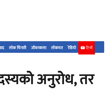
वाद
लोक चिनारी
जीवनकला
लोकमत
रेडियो
टिभी
दस्यको अनुरोध, तर