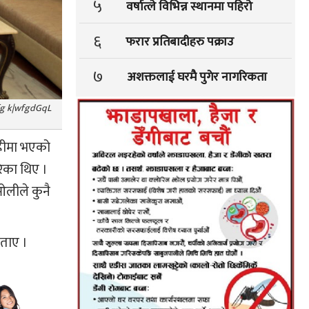
५
वर्षात्ले विभिन्न स्थानमा पहिरो
६
फरार प्रतिबादीहरु पक्राउ
७
अशक्तलाई घरमै पुगेर नागरिकता
jxfg k|wfgdGqL
ाहीमा भएको
ेका थिए ।
लीले कुनै
ताए ।