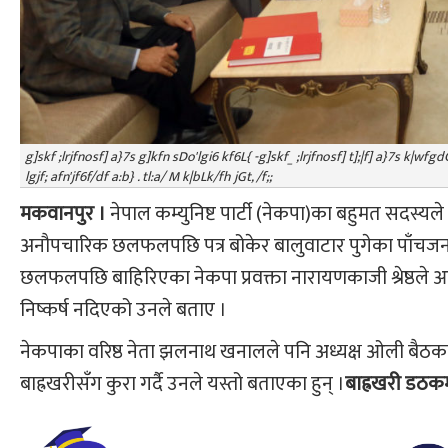
g]skf ;lrjfnosf] a}7s g]kfn sDo'lgi6 kf6L{ -g]skf_ ;lrjfnosf] t];|f] a}7s k|w
lgjf; afn'jf6f/df a:b} . tl:a/ M k|bLk/fh jGt, /f;;
मकवानपुर ।
नेपाल कम्युनिष्ट पार्टी (नेकपा)का बहुमत सदस्य
अनौपचारिक छलफलपछि पत्र बोकेर बालुवाटार पुगेका पाँचजना
छलफलपछि बाहिरिएका नेकपा प्रवक्ता नारायणकाजी श्रेष्ठ
निष्कर्ष नदिएको उनले बताए ।
नेकपाका वरिष्ठ नेता झलनाथ खनालले पनि अध्यक्ष ओली बैठक
बाह्रखरीसँग कुरा गर्दै उनले यस्तो बताएका हुन् ।
बाह्रखरी डठक