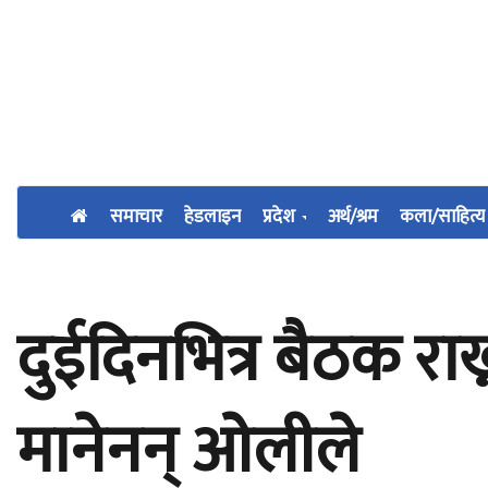
समाचार
हेडलाइन
प्रदेश
अर्थ/श्रम
कला/साहित्य
दुईदिनभित्र बैठक र
मानेनन् ओलीले