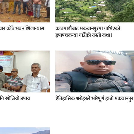
चार कोठे भवन शिलान्यास
काठमाडौंबाट मकवानपुरमा गाभिएको
इपापंचकन्या गाउँको यस्तो कथा !
 लागि खोजियो उपाय
ऐतिहासिक धरोहरले भरिपूर्ण हाम्रो मकवानपुर