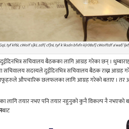
fgdGqL tyf kf6L cWoIf s]kL zdf{ cf]nL tyf k'iksdn bfxfn k|r08sf] cWoIftdf a'waf/ l
ले दुईदिनभित्र सचिवालय बैठकका लागि आग्रह गरेका छन् । धुम्बार
 सचिवालय सदस्यले दुईदिनभित्र सचिवालय बैठक राख्न आग्रह गर
ले आफूहरुले औपचारिक छलफलका लागि आग्रह गरेको बताए । तर ओ
का लागि तयार नभए पनि तयार नहुनुको कुनै विकल्प नै नभएको ब
म
बाट