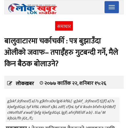
Toggle
navigatio
समाचार
बालुवाटारमा चर्काचर्की : पत्र बुझाउँदा
ओलीको जवाफ– तपाईँहरु गुटबन्दी गर्ने, मैले
किन बैठक बोलाउने?
२०७७ कार्तिक २२, शनिबार १५:२६
लोकखबर
g]skf ;lrjfnosf] a}7s g]kfn sDo'lgi6 kf6L{ -g]skf_ ;lrjfnosf] t];|f] a}7s
k|wfgdGqL tyf kf6L cWoIf s]kL zdf{ cf]nL tyf k'iksdn bfxfn k|r08sf]
cWoIftdf a'waf/ ljxfg k|wfgdGqL lgjf; afn'jf6f/df a:b} . tl:a/ M
k|bLk/fh jGt, /f;;