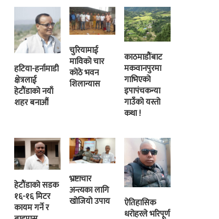
चुरियामाई
काठमाडौंबाट
माविको चार
मकवानपुरमा
हटिया-हर्नामाडी
कोठे भवन
गाभिएको
क्षेत्रलाई
शिलान्यास
इपापंचकन्या
हेटौंडाको नयाँ
गाउँको यस्तो
शहर बनाऔं
कथा !
भ्रष्टाचार
हेटौंडाको सडक
अन्त्यका लागि
१६-१६ मिटर
खोजियो उपाय
ऐतिहासिक
कायम गर्ने र
धरोहरले भरिपूर्ण