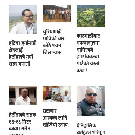
चुरियामाई
काठमाडौंबाट
माविको चार
मकवानपुरमा
हटिया-हर्नामाडी
कोठे भवन
गाभिएको
क्षेत्रलाई
शिलान्यास
इपापंचकन्या
हेटौंडाको नयाँ
गाउँको यस्तो
शहर बनाऔं
कथा !
भ्रष्टाचार
हेटौंडाको सडक
अन्त्यका लागि
१६-१६ मिटर
खोजियो उपाय
ऐतिहासिक
कायम गर्ने र
धरोहरले भरिपूर्ण