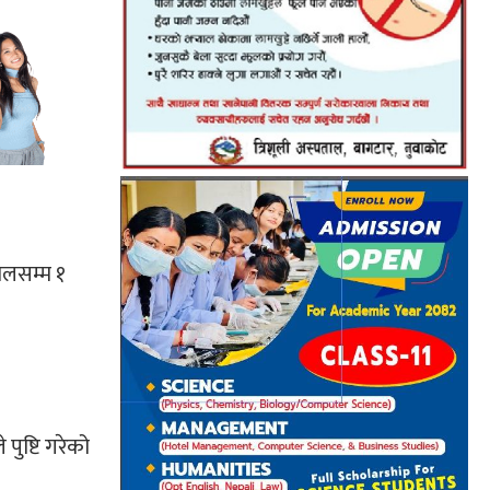
ालसम्म १
ुष्टि गरेको