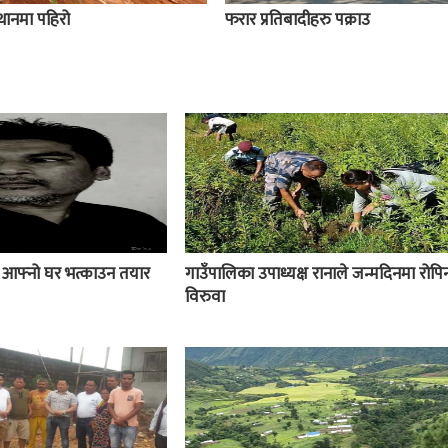
स्थानमा पहिरो
फरार प्रतिबादीहरु पक्राउ
ई आफ्नो घर भत्काउन तयार
गाउँपालिका उपाध्यक्ष रानाले जन्मदिनमा रोपिन
विरुवा