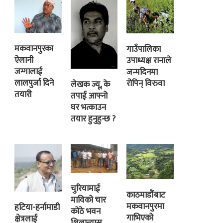
मकवानपुरका
गाउँपालिका
ऐलानी
उपाध्यक्ष रानाले
जग्गालाई
जन्मदिनमा
लालपुर्जा दिने
रोपिन् विरुवा
लेखक ज्यू, के
तयारी
तपाई आफ्नो
घर भत्काउन
तयार हुनुहुन्छ ?
चुरियामाई
काठमाडौंबाट
माविको चार
मकवानपुरमा
हटिया-हर्नामाडी
कोठे भवन
गाभिएको
क्षेत्रलाई
शिलान्यास