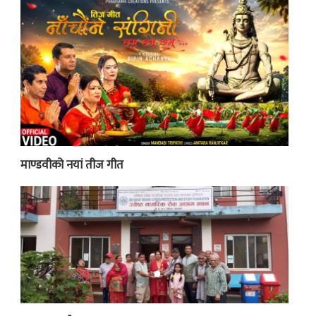
माण्डवीको नयां तीज गीत