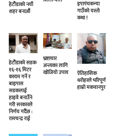
इपापंचकन्या
हेटौंडाको नयाँ
गाउँको यस्तो
शहर बनाऔं
कथा !
भ्रष्टाचार
हेटौंडाको सडक
अन्त्यका लागि
१६-१६ मिटर
खोजियो उपाय
ऐतिहासिक
कायम गर्ने र
धरोहरले भरिपूर्ण
बाइपास
हाम्रो मकवानपुर
सडकलाई
हाइवे बनाउँने
गरी सरकारले
निर्णय गर्दैछ :
रामचन्द्र राई