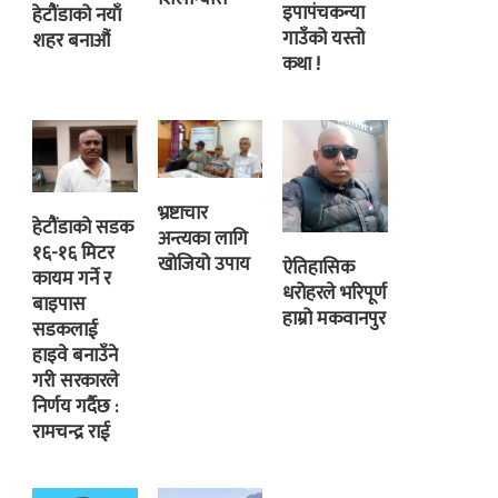
इपापंचकन्या
हेटौंडाको नयाँ
गाउँको यस्तो
शहर बनाऔं
कथा !
भ्रष्टाचार
हेटौंडाको सडक
अन्त्यका लागि
१६-१६ मिटर
खोजियो उपाय
ऐतिहासिक
कायम गर्ने र
धरोहरले भरिपूर्ण
बाइपास
हाम्रो मकवानपुर
सडकलाई
हाइवे बनाउँने
गरी सरकारले
निर्णय गर्दैछ :
रामचन्द्र राई