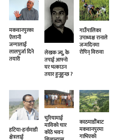
मकवानपुरका
गाउँपालिका
ऐलानी
उपाध्यक्ष रानाले
जग्गालाई
जन्मदिनमा
लालपुर्जा दिने
रोपिन् विरुवा
लेखक ज्यू, के
तयारी
तपाई आफ्नो
घर भत्काउन
तयार हुनुहुन्छ ?
चुरियामाई
काठमाडौंबाट
माविको चार
मकवानपुरमा
हटिया-हर्नामाडी
कोठे भवन
गाभिएको
क्षेत्रलाई
शिलान्यास