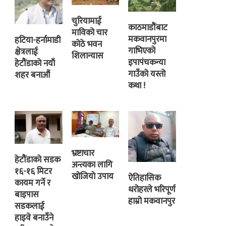
चुरियामाई
काठमाडौंबाट
माविको चार
मकवानपुरमा
हटिया-हर्नामाडी
कोठे भवन
गाभिएको
क्षेत्रलाई
शिलान्यास
इपापंचकन्या
हेटौंडाको नयाँ
गाउँको यस्तो
शहर बनाऔं
कथा !
भ्रष्टाचार
हेटौंडाको सडक
अन्त्यका लागि
१६-१६ मिटर
खोजियो उपाय
ऐतिहासिक
कायम गर्ने र
धरोहरले भरिपूर्ण
बाइपास
हाम्रो मकवानपुर
सडकलाई
हाइवे बनाउँने