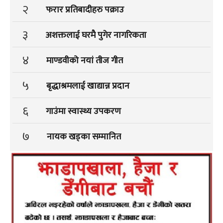
२
फरार प्रतिबादीहरु पक्राउ
३
अशक्तलाई घरमै पुगेर नागरिकता
४
माण्डवीको नयां तीज गीत
५
बृद्धाश्रमलाई खाद्यान्न प्रदान
६
गाउंमा स्वास्थ्य उपकरण
७
नायक खड्का सम्मानित