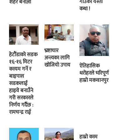
गाउँको यस्तो
शहर बनाऔं
कथा !
भ्रष्टाचार
हेटौंडाको सडक
अन्त्यका लागि
१६-१६ मिटर
खोजियो उपाय
ऐतिहासिक
कायम गर्ने र
धरोहरले भरिपूर्ण
बाइपास
हाम्रो मकवानपुर
सडकलाई
हाइवे बनाउँने
गरी सरकारले
निर्णय गर्दैछ :
रामचन्द्र राई
हाम्रो काम