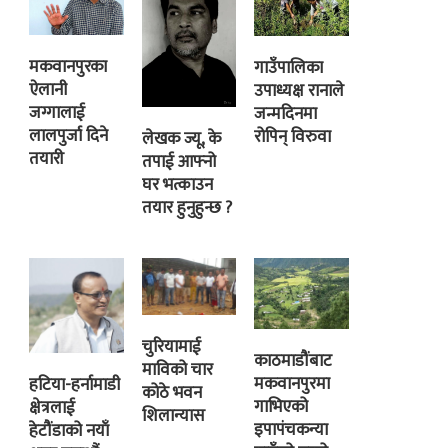
मकवानपुरका
गाउँपालिका
ऐलानी
उपाध्यक्ष रानाले
जग्गालाई
जन्मदिनमा
लालपुर्जा दिने
रोपिन् विरुवा
लेखक ज्यू, के
तयारी
तपाई आफ्नो
घर भत्काउन
तयार हुनुहुन्छ ?
चुरियामाई
काठमाडौंबाट
माविको चार
मकवानपुरमा
हटिया-हर्नामाडी
कोठे भवन
गाभिएको
क्षेत्रलाई
शिलान्यास
इपापंचकन्या
हेटौंडाको नयाँ