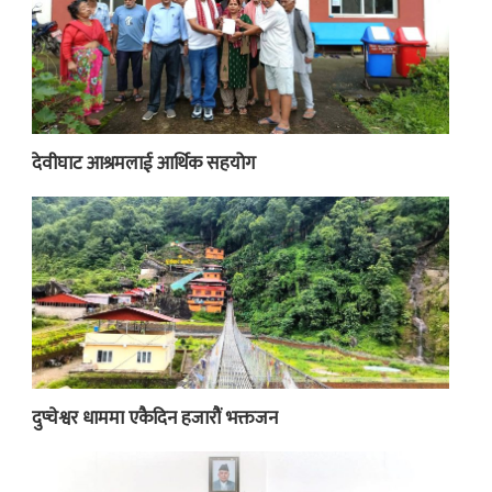
देवीघाट आश्रमलाई आर्थिक सहयोग
दुप्चेश्वर धाममा एकैदिन हजारौं भक्तजन