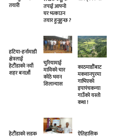
तयारी
तपाई आफ्नो
घर भत्काउन
तयार हुनुहुन्छ ?
हटिया-हर्नामाडी
क्षेत्रलाई
चुरियामाई
हेटौंडाको नयाँ
काठमाडौंबाट
माविको चार
शहर बनाऔं
मकवानपुरमा
कोठे भवन
गाभिएको
शिलान्यास
इपापंचकन्या
गाउँको यस्तो
कथा !
हेटौंडाको सडक
ऐतिहासिक