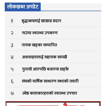
लोकखबर अपडेट
१
बृद्धाश्रमलाई खाद्यान्न प्रदान
२
गाउंमा स्वास्थ्य उपकरण
३
नायक खड्का सम्मानित
४
अशक्तहरुलाई सहायक सामग्री
५
गुनासो आएपछि बजारमा छड्के
६
संघको वार्षिक साधारण सभाको तयारी
७
ज्येष्ठ कलाकारहरुको स्वास्थ्य उपचार