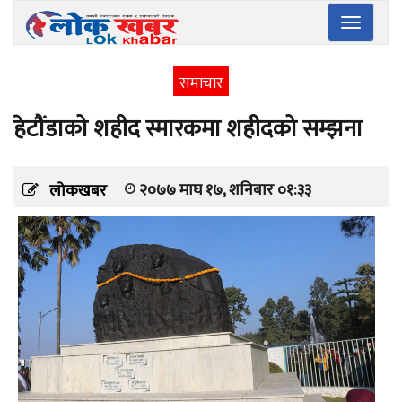
Toggle
navigatio
समाचार
हेटौंडाको शहीद स्मारकमा शहीदको सम्झना
२०७७ माघ १७, शनिबार ०१:३३
लोकखबर