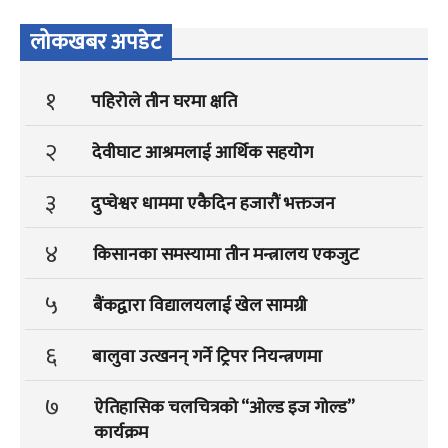
लोकखबर अपडेट
१
पहिरोले तीन घरमा क्षति
२
देवीघाट आश्रमलाई आर्थिक सहयोग
३
दुप्चेश्वर धाममा एकैदिन हजारौं भक्तजन
४
किसानका समस्यामा तीन मन्त्रालय एकजुट
५
बैंकद्वारा विद्यालयलाई खेल सामग्री
६
बालुवा उत्खनन् गर्ने ट्रिपर नियन्त्रणमा
७
ऐतिहासिक चलचित्रको “ओल्ड इज गोल्ड”
कार्यक्रम