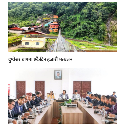
दुप्चेश्वर धाममा एकैदिन हजारौं भक्तजन