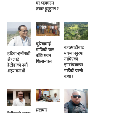
घर भत्काउन
तयार हुनुहुन्छ ?
चुरियामाई
काठमाडौंबाट
माविको चार
मकवानपुरमा
हटिया-हर्नामाडी
कोठे भवन
गाभिएको
क्षेत्रलाई
शिलान्यास
इपापंचकन्या
हेटौंडाको नयाँ
गाउँको यस्तो
शहर बनाऔं
कथा !
भ्रष्टाचार