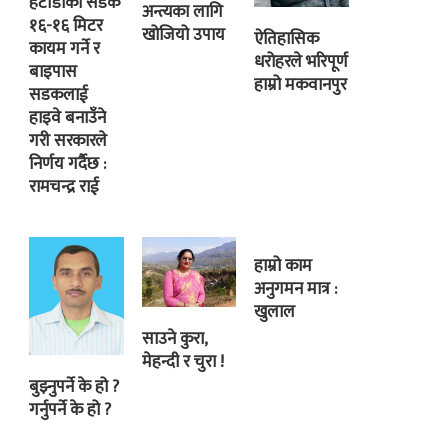
हेटौंडाको सडक
अन्त्यका लागि
१६-१६ मिटर
खोजियो उपाय
ऐतिहासिक
कायम गर्ने र
धरोहरले भरिपूर्ण
बाइपास
हाम्रो मकवानपुर
सडकलाई
हाइवे बनाउँने
गरी सरकारले
निर्णय गर्दैछ :
रामचन्द्र राई
हाम्रो काम
अनुगमन मात्र :
खुलाल
साउने कुरा,
मेहन्दी र चुरा !
बुझ्नुपर्ने के हो ?
गर्नुपर्ने के हो ?