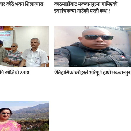
चार कोठे भवन शिलान्यास
काठमाडौंबाट मकवानपुरमा गाभिएको
इपापंचकन्या गाउँको यस्तो कथा !
 लागि खोजियो उपाय
ऐतिहासिक धरोहरले भरिपूर्ण हाम्रो मकवानपुर