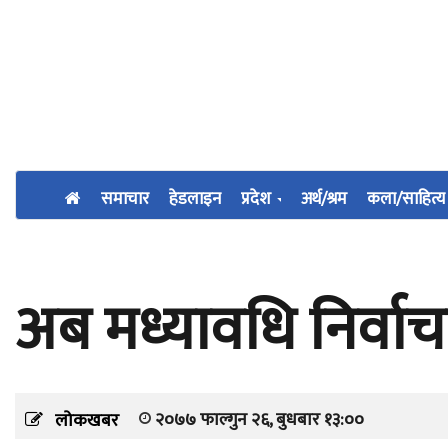
समाचार
हेडलाइन
प्रदेश
अर्थ/श्रम
कला/साहित्य
अब मध्यावधि निर्वा
२०७७ फाल्गुन २६, बुधबार १३:००
लोकखबर