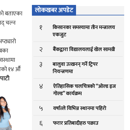
लोकखबर अपडेट
एको बताएका
सद् चल्न
१
किसानका समस्यामा तीन मन्त्रालय
एकजुट
प्ठ्यारो
२
बैंकद्वारा विद्यालयलाई खेल सामग्री
अबका
अवस्थामा
३
बालुवा उत्खनन् गर्ने ट्रिपर
रेसको १४ औँ
नियन्त्रणमा
ोपाटी
४
ऐतिहासिक चलचित्रको “ओल्ड इज
गोल्ड” कार्यक्रम
५
वर्षात्ले विभिन्न स्थानमा पहिरो
६
फरार प्रतिबादीहरु पक्राउ