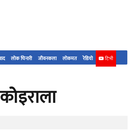
वाद
लोक चिनारी
जीवनकला
लोकमत
रेडियो
टिभी
ा कोइराला