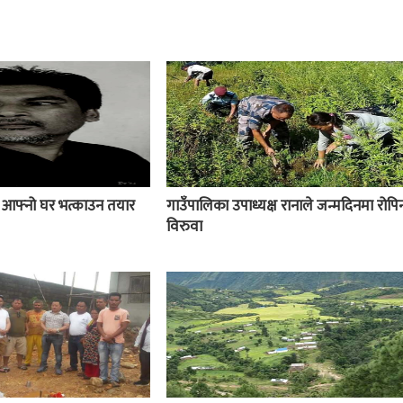
ई आफ्नो घर भत्काउन तयार
गाउँपालिका उपाध्यक्ष रानाले जन्मदिनमा रोपिन
विरुवा