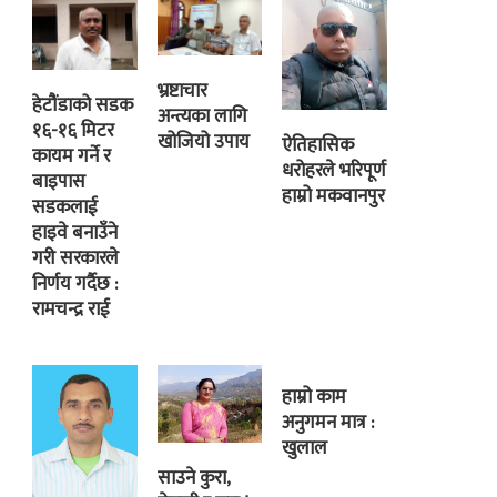
भ्रष्टाचार
हेटौंडाको सडक
अन्त्यका लागि
१६-१६ मिटर
खोजियो उपाय
ऐतिहासिक
कायम गर्ने र
धरोहरले भरिपूर्ण
बाइपास
हाम्रो मकवानपुर
सडकलाई
हाइवे बनाउँने
गरी सरकारले
निर्णय गर्दैछ :
रामचन्द्र राई
हाम्रो काम
अनुगमन मात्र :
खुलाल
साउने कुरा,