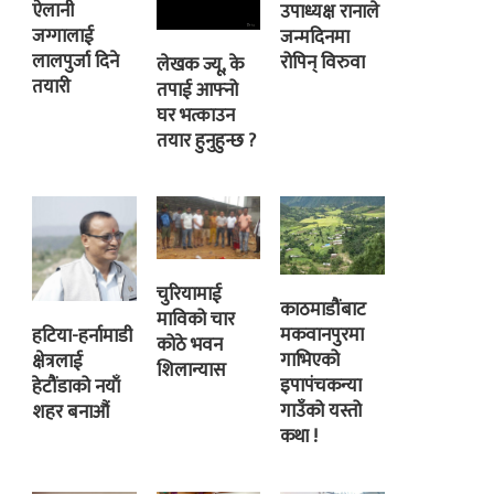
ऐलानी
उपाध्यक्ष रानाले
जग्गालाई
जन्मदिनमा
लालपुर्जा दिने
रोपिन् विरुवा
लेखक ज्यू, के
तयारी
तपाई आफ्नो
घर भत्काउन
तयार हुनुहुन्छ ?
चुरियामाई
काठमाडौंबाट
माविको चार
मकवानपुरमा
हटिया-हर्नामाडी
कोठे भवन
गाभिएको
क्षेत्रलाई
शिलान्यास
इपापंचकन्या
हेटौंडाको नयाँ
गाउँको यस्तो
शहर बनाऔं
कथा !