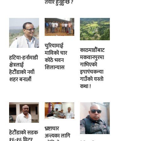
तयार हुनुहुन्छ ?
चुरियामाई
काठमाडौंबाट
माविको चार
मकवानपुरमा
हटिया-हर्नामाडी
कोठे भवन
गाभिएको
क्षेत्रलाई
शिलान्यास
इपापंचकन्या
हेटौंडाको नयाँ
गाउँको यस्तो
शहर बनाऔं
कथा !
भ्रष्टाचार
हेटौंडाको सडक
अन्त्यका लागि
१६-१६ मिटर