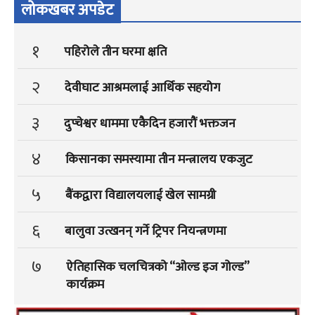
लोकखबर अपडेट
१
पहिरोले तीन घरमा क्षति
२
देवीघाट आश्रमलाई आर्थिक सहयोग
३
दुप्चेश्वर धाममा एकैदिन हजारौं भक्तजन
४
किसानका समस्यामा तीन मन्त्रालय एकजुट
५
बैंकद्वारा विद्यालयलाई खेल सामग्री
६
बालुवा उत्खनन् गर्ने ट्रिपर नियन्त्रणमा
७
ऐतिहासिक चलचित्रको “ओल्ड इज गोल्ड”
कार्यक्रम