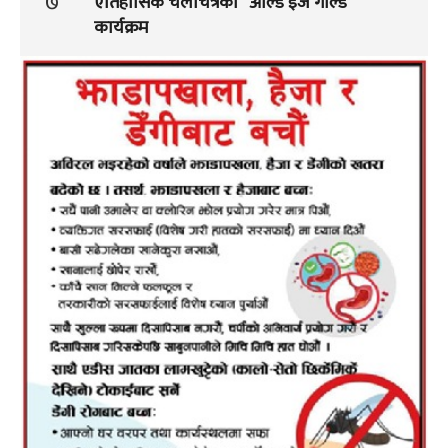
७
ऐतिहासिक चलचित्रको “ओल्ड इज गोल्ड”
कार्यक्रम