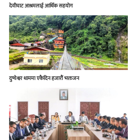
देवीघाट आश्रमलाई आर्थिक सहयोग
दुप्चेश्वर धाममा एकैदिन हजारौं भक्तजन