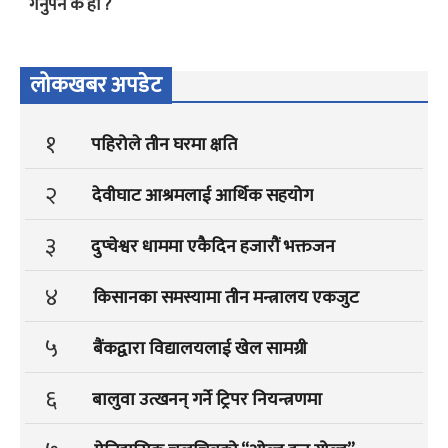
गर्नुपर्ने के हो ?
लोकखबर अपडेट
१
पहिरोले तीन घरमा क्षति
२
देवीघाट आश्रमलाई आर्थिक सहयोग
३
दुप्चेश्वर धाममा एकैदिन हजारौं भक्तजन
४
किसानका समस्यामा तीन मन्त्रालय एकजुट
५
बैंकद्वारा विद्यालयलाई खेल सामग्री
६
बालुवा उत्खनन् गर्ने ट्रिपर नियन्त्रणमा