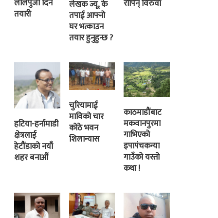
लालपुर्जा दिने
रोपिन् विरुवा
लेखक ज्यू, के
तयारी
तपाई आफ्नो
घर भत्काउन
तयार हुनुहुन्छ ?
चुरियामाई
काठमाडौंबाट
माविको चार
मकवानपुरमा
हटिया-हर्नामाडी
कोठे भवन
गाभिएको
क्षेत्रलाई
शिलान्यास
इपापंचकन्या
हेटौंडाको नयाँ
गाउँको यस्तो
शहर बनाऔं
कथा !