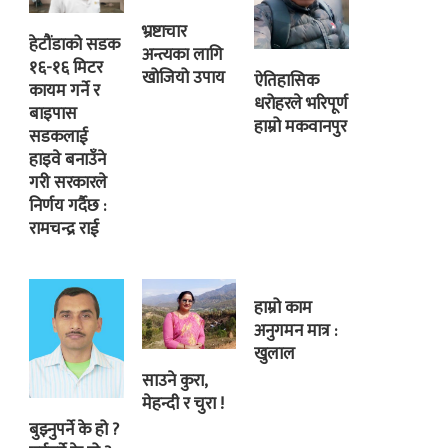
भ्रष्टाचार
हेटौंडाको सडक
अन्त्यका लागि
१६-१६ मिटर
खोजियो उपाय
ऐतिहासिक
कायम गर्ने र
धरोहरले भरिपूर्ण
बाइपास
हाम्रो मकवानपुर
सडकलाई
हाइवे बनाउँने
गरी सरकारले
निर्णय गर्दैछ :
रामचन्द्र राई
हाम्रो काम
अनुगमन मात्र :
खुलाल
साउने कुरा,
मेहन्दी र चुरा !
बुझ्नुपर्ने के हो ?