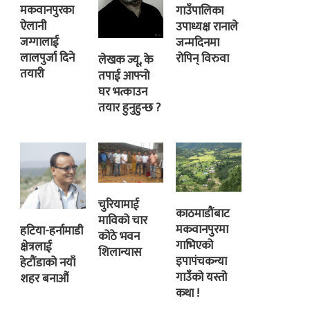
मकवानपुरका
गाउँपालिका
ऐलानी
उपाध्यक्ष रानाले
जग्गालाई
जन्मदिनमा
लालपुर्जा दिने
रोपिन् विरुवा
लेखक ज्यू, के
तयारी
तपाई आफ्नो
घर भत्काउन
तयार हुनुहुन्छ ?
चुरियामाई
काठमाडौंबाट
माविको चार
मकवानपुरमा
हटिया-हर्नामाडी
कोठे भवन
गाभिएको
क्षेत्रलाई
शिलान्यास
इपापंचकन्या
हेटौंडाको नयाँ
गाउँको यस्तो
शहर बनाऔं
कथा !