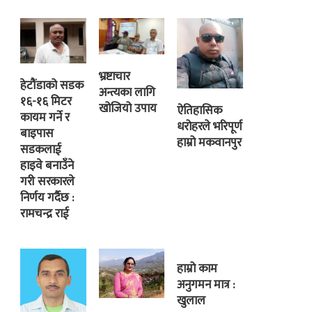
भ्रष्टाचार
हेटौंडाको सडक
अन्त्यका लागि
१६-१६ मिटर
खोजियो उपाय
ऐतिहासिक
कायम गर्ने र
धरोहरले भरिपूर्ण
बाइपास
हाम्रो मकवानपुर
सडकलाई
हाइवे बनाउँने
गरी सरकारले
निर्णय गर्दैछ :
रामचन्द्र राई
हाम्रो काम
अनुगमन मात्र :
खुलाल