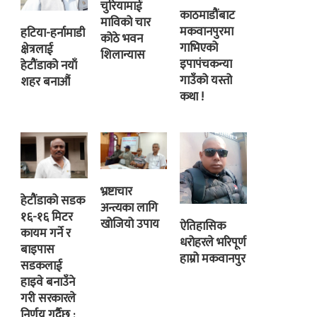
चुरियामाई
काठमाडौंबाट
माविको चार
मकवानपुरमा
हटिया-हर्नामाडी
कोठे भवन
गाभिएको
क्षेत्रलाई
शिलान्यास
इपापंचकन्या
हेटौंडाको नयाँ
गाउँको यस्तो
शहर बनाऔं
कथा !
भ्रष्टाचार
हेटौंडाको सडक
अन्त्यका लागि
१६-१६ मिटर
खोजियो उपाय
ऐतिहासिक
कायम गर्ने र
धरोहरले भरिपूर्ण
बाइपास
हाम्रो मकवानपुर
सडकलाई
हाइवे बनाउँने
गरी सरकारले
निर्णय गर्दैछ :