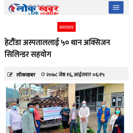
Toggle
navigatio
समाचार
हेटौंडा अस्पताललाई ५० थान अक्सिजन
सिलिन्डर सहयोग
२०७८ जेष्ठ १६, आईतवार ०६:१५
लोकखबर