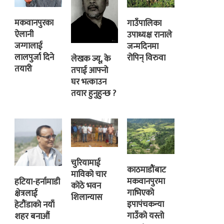
मकवानपुरका
गाउँपालिका
ऐलानी
उपाध्यक्ष रानाले
जग्गालाई
जन्मदिनमा
लालपुर्जा दिने
रोपिन् विरुवा
लेखक ज्यू, के
तयारी
तपाई आफ्नो
घर भत्काउन
तयार हुनुहुन्छ ?
चुरियामाई
काठमाडौंबाट
माविको चार
मकवानपुरमा
हटिया-हर्नामाडी
कोठे भवन
गाभिएको
क्षेत्रलाई
शिलान्यास
इपापंचकन्या
हेटौंडाको नयाँ
गाउँको यस्तो
शहर बनाऔं