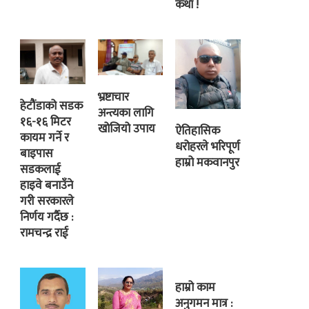
कथा !
भ्रष्टाचार
हेटौंडाको सडक
अन्त्यका लागि
१६-१६ मिटर
खोजियो उपाय
ऐतिहासिक
कायम गर्ने र
धरोहरले भरिपूर्ण
बाइपास
हाम्रो मकवानपुर
सडकलाई
हाइवे बनाउँने
गरी सरकारले
निर्णय गर्दैछ :
रामचन्द्र राई
हाम्रो काम
अनुगमन मात्र :