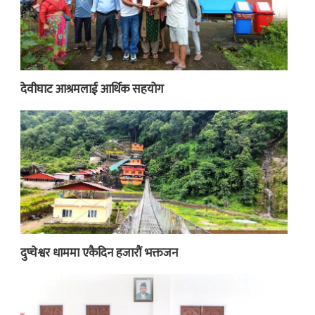
देवीघाट आश्रमलाई आर्थिक सहयोग
दुप्चेश्वर धाममा एकैदिन हजारौं भक्तजन