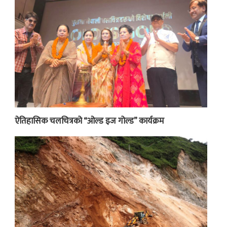
ऐतिहासिक चलचित्रको “ओल्ड इज गोल्ड” कार्यक्रम