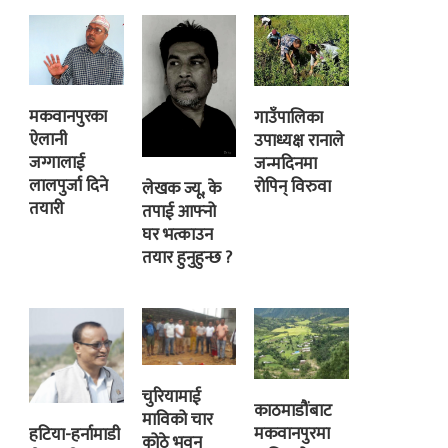
मकवानपुरका
गाउँपालिका
ऐलानी
उपाध्यक्ष रानाले
जग्गालाई
जन्मदिनमा
लालपुर्जा दिने
रोपिन् विरुवा
लेखक ज्यू, के
तयारी
तपाई आफ्नो
घर भत्काउन
तयार हुनुहुन्छ ?
चुरियामाई
काठमाडौंबाट
माविको चार
मकवानपुरमा
हटिया-हर्नामाडी
कोठे भवन