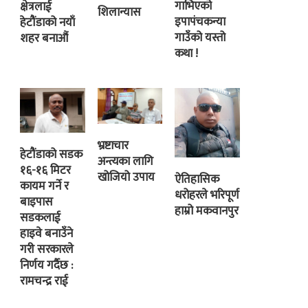
गाभिएको
क्षेत्रलाई
शिलान्यास
इपापंचकन्या
हेटौंडाको नयाँ
गाउँको यस्तो
शहर बनाऔं
कथा !
भ्रष्टाचार
हेटौंडाको सडक
अन्त्यका लागि
१६-१६ मिटर
खोजियो उपाय
ऐतिहासिक
कायम गर्ने र
धरोहरले भरिपूर्ण
बाइपास
हाम्रो मकवानपुर
सडकलाई
हाइवे बनाउँने
गरी सरकारले
निर्णय गर्दैछ :
रामचन्द्र राई