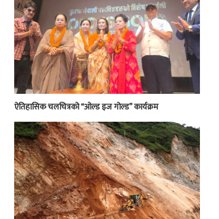
ऐतिहासिक चलचित्रको “ओल्ड इज गोल्ड” कार्यक्रम