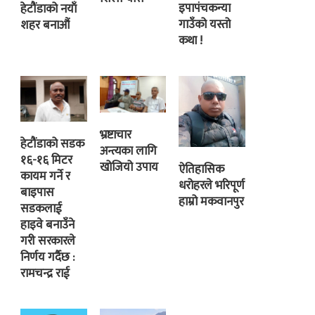
इपापंचकन्या
हेटौंडाको नयाँ
गाउँको यस्तो
शहर बनाऔं
कथा !
भ्रष्टाचार
हेटौंडाको सडक
अन्त्यका लागि
१६-१६ मिटर
खोजियो उपाय
ऐतिहासिक
कायम गर्ने र
धरोहरले भरिपूर्ण
बाइपास
हाम्रो मकवानपुर
सडकलाई
हाइवे बनाउँने
गरी सरकारले
निर्णय गर्दैछ :
रामचन्द्र राई