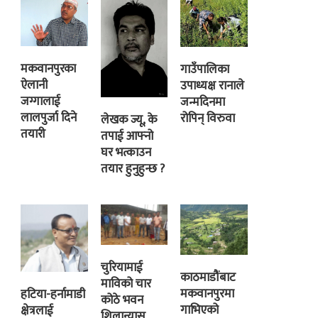
मकवानपुरका
गाउँपालिका
ऐलानी
उपाध्यक्ष रानाले
जग्गालाई
जन्मदिनमा
लालपुर्जा दिने
रोपिन् विरुवा
लेखक ज्यू, के
तयारी
तपाई आफ्नो
घर भत्काउन
तयार हुनुहुन्छ ?
चुरियामाई
काठमाडौंबाट
माविको चार
मकवानपुरमा
हटिया-हर्नामाडी
कोठे भवन
गाभिएको
क्षेत्रलाई
शिलान्यास