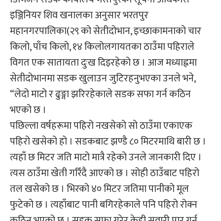
इञ्जिनियर शिव खनालका अनुसार भरतपुर
महानगरपालिका(२९ को सेतीदोभान, इच्छाकामनाको चार
किलो, पाँच किलो, १४ किलोलगायतका ठाउँमा पहिराले
विगत एक सातायता दुःख दिइरहेको छ । आज मध्याह्नमा
सेतीदोभानमा सडक खुलाउन जुटिरहनुभएका उनले भने,
“लेदो माटो र ढुङ्गा झरिरहेकाले सडक सफा गर्न कठिन
भएको छ ।
पछिल्ला वर्षहरूमा पहिरो नखसेको सो ठाउँमा एकाएक
पहिरो खसेको हो । सडकबाट झण्डै ८० मिटरमाथि बारी छ ।
त्यहाँ छ मिटर जति माटो मात्रै रहेको उनले जानकारी दिए ।
त्यस ठाउँमा खेती गरिँदै आएको छ । सोही ठाउँबाट पहिरो
तल खसेको छ । भिरको ४० मिटर जतिमा पानीको मूल
फुटेको छ । त्यहाँबाट पानी बगिरहेकाले पनि पहिरो रोक्न
कठिन भएको छ । सडक सफा गरेर केही सवारी पार गर्न