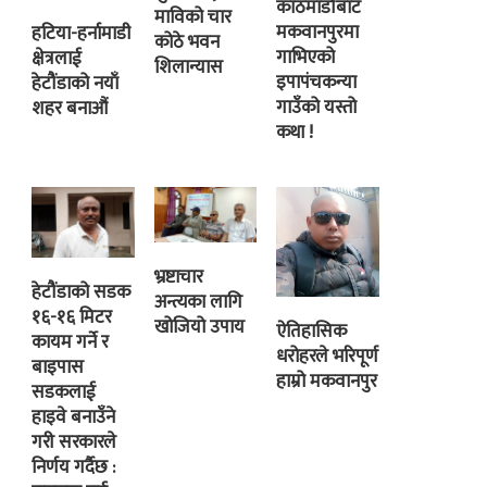
काठमाडौंबाट
माविको चार
मकवानपुरमा
हटिया-हर्नामाडी
कोठे भवन
गाभिएको
क्षेत्रलाई
शिलान्यास
इपापंचकन्या
हेटौंडाको नयाँ
गाउँको यस्तो
शहर बनाऔं
कथा !
भ्रष्टाचार
हेटौंडाको सडक
अन्त्यका लागि
१६-१६ मिटर
खोजियो उपाय
ऐतिहासिक
कायम गर्ने र
धरोहरले भरिपूर्ण
बाइपास
हाम्रो मकवानपुर
सडकलाई
हाइवे बनाउँने
गरी सरकारले
निर्णय गर्दैछ :