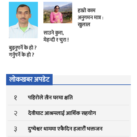
हाम्रो काम
अनुगमन मात्र :
खुलाल
साउने कुरा,
मेहन्दी र चुरा !
बुझ्नुपर्ने के हो ?
गर्नुपर्ने के हो ?
लोकखबर अपडेट
१
पहिरोले तीन घरमा क्षति
२
देवीघाट आश्रमलाई आर्थिक सहयोग
३
दुप्चेश्वर धाममा एकैदिन हजारौं भक्तजन