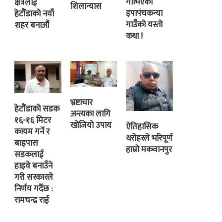
गाभिएको
क्षेत्रलाई
शिलान्यास
इपापंचकन्या
हेटौंडाको नयाँ
गाउँको यस्तो
शहर बनाऔं
कथा !
भ्रष्टाचार
हेटौंडाको सडक
अन्त्यका लागि
१६-१६ मिटर
खोजियो उपाय
ऐतिहासिक
कायम गर्ने र
धरोहरले भरिपूर्ण
बाइपास
हाम्रो मकवानपुर
सडकलाई
हाइवे बनाउँने
गरी सरकारले
निर्णय गर्दैछ :
रामचन्द्र राई